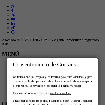
Asociado API Nº 00128 - CRS® - Agente inmobiliario registrado
AIR
MENÚ
Consentimiento de Cookies
Inicio
Comprar
Alquilar
Traspaso
Utilizamos cookies propias y de terceros para fines analíticos y para
Vende tu inmueble
mostrarle publicidad personalizada en base a un perfil elaborado a partir
Blog
de sus hábitos de navegación (por ejemplo, páginas visitadas).
Servicios
Contacto
Para más información consulte la
política de cookies
.
Puede aceptar todas las cookies pulsando el botón "Aceptar", rechazar
CONTÁCTANOS