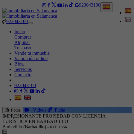
923043100
923043100
Toggle
navigation
Inicio
Comprar
Alquilar
Traspaso
Vende tu inmueble
Valoración online
Blog
Servicios
Contacto
923043100
Vídeos
Ficha
Fotos
IMPRESIONANTE PROPIEDAD CON LICENCIA
TURÍSTICA EN BARBADILLO
Barbadillo (Barbadillo) -
REF. 1556