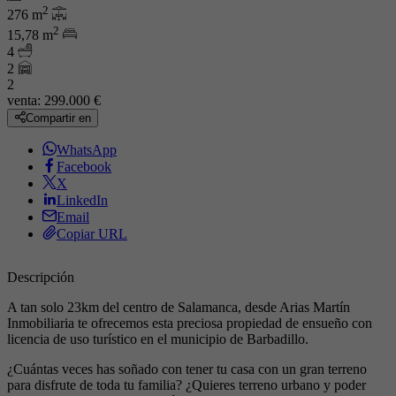
2
276 m
2
15,78 m
4
2
2
venta:
299.000 €
Compartir en
WhatsApp
Facebook
X
LinkedIn
Email
Copiar URL
Descripción
A tan solo 23km del centro de Salamanca, desde Arias Martín
Inmobiliaria te ofrecemos esta preciosa propiedad de ensueño con
licencia de uso turístico en el municipio de Barbadillo.
¿Cuántas veces has soñado con tener tu casa con un gran terreno
para disfrute de toda tu familia? ¿Quieres terreno urbano y poder