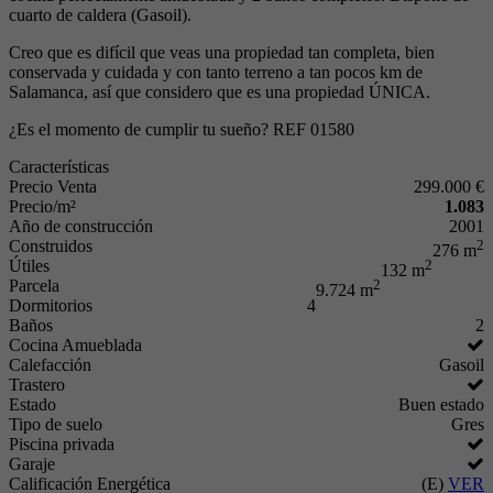
cuarto de caldera (Gasoil).
Creo que es difícil que veas una propiedad tan completa, bien
conservada y cuidada y con tanto terreno a tan pocos km de
Salamanca, así que considero que es una propiedad ÚNICA.
¿Es el momento de cumplir tu sueño? REF 01580
Características
Precio Venta
299.000 €
Precio/m²
1.083
Año de construcción
2001
Construidos
2
276 m
Útiles
2
132 m
Parcela
2
9.724 m
Dormitorios
4
Baños
2
Cocina Amueblada
Calefacción
Gasoil
Trastero
Estado
Buen estado
Tipo de suelo
Gres
Piscina privada
Garaje
Calificación Energética
(E)
VER