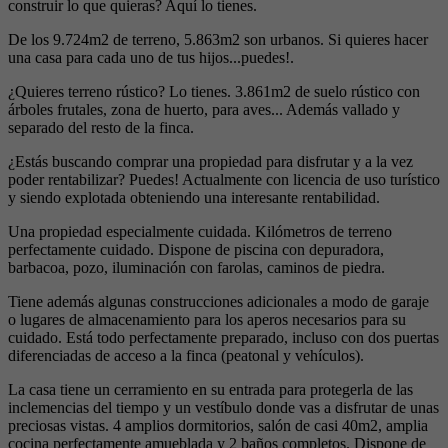
construir lo que quieras? Aquí lo tienes.
De los 9.724m2 de terreno, 5.863m2 son urbanos. Si quieres hacer
una casa para cada uno de tus hijos...puedes!.
¿Quieres terreno rústico? Lo tienes. 3.861m2 de suelo rústico con
árboles frutales, zona de huerto, para aves... Además vallado y
separado del resto de la finca.
¿Estás buscando comprar una propiedad para disfrutar y a la vez
poder rentabilizar? Puedes! Actualmente con licencia de uso turístico
y siendo explotada obteniendo una interesante rentabilidad.
Una propiedad especialmente cuidada. Kilómetros de terreno
perfectamente cuidado. Dispone de piscina con depuradora,
barbacoa, pozo, iluminación con farolas, caminos de piedra.
Tiene además algunas construcciones adicionales a modo de garaje
o lugares de almacenamiento para los aperos necesarios para su
cuidado. Está todo perfectamente preparado, incluso con dos puertas
diferenciadas de acceso a la finca (peatonal y vehículos).
La casa tiene un cerramiento en su entrada para protegerla de las
inclemencias del tiempo y un vestíbulo donde vas a disfrutar de unas
preciosas vistas. 4 amplios dormitorios, salón de casi 40m2, amplia
cocina perfectamente amueblada y 2 baños completos. Dispone de