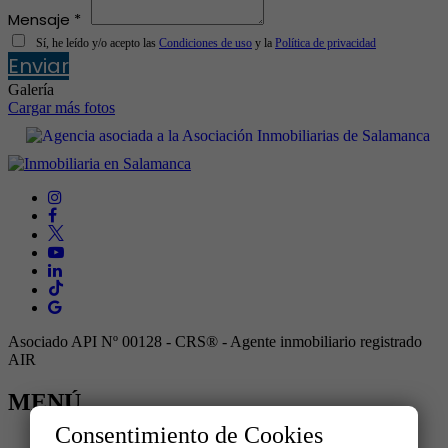
Mensaje *
Sí, he leído y/o acepto las
Condiciones de uso
y la
Política de privacidad
Enviar
Galería
Cargar más fotos
Asociado API Nº 00128 - CRS® - Agente inmobiliario registrado
AIR
MENÚ
Consentimiento de Cookies
Inicio