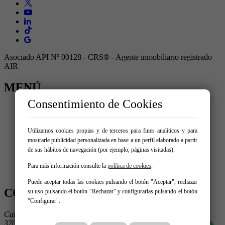
Asociado API Nº 00128 - CRS® - Agente inmobiliario registrado
AIR
MENÚ
Consentimiento de Cookies
Inicio
Comprar
Alquilar
Utilizamos cookies propias y de terceros para fines analíticos y para
Traspaso
mostrarle publicidad personalizada en base a un perfil elaborado a partir
Vende tu inmueble
de sus hábitos de navegación (por ejemplo, páginas visitadas).
Blog
Servicios
Para más información consulte la
política de cookies
.
Contacto
Puede aceptar todas las cookies pulsando el botón "Aceptar", rechazar
CONTÁCTANOS
su uso pulsando el botón "Rechazar" y configurarlas pulsando el botón
"Configurar".
Calle Condes de Crespo Rascón 2
37002 Salamanca