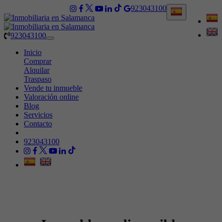
923043100
923043100
Toggle
navigation
Inicio
Comprar
Alquilar
Traspaso
Vende tu inmueble
Valoración online
Blog
Servicios
Contacto
923043100