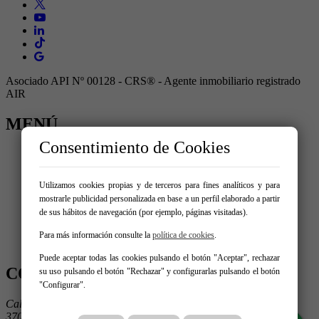
Asociado API Nº 00128 - CRS® - Agente inmobiliario registrado
AIR
MENÚ
Consentimiento de Cookies
Inicio
Comprar
Alquilar
Utilizamos cookies propias y de terceros para fines analíticos y para
Traspaso
mostrarle publicidad personalizada en base a un perfil elaborado a partir
Vende tu inmueble
de sus hábitos de navegación (por ejemplo, páginas visitadas).
Blog
Servicios
Para más información consulte la
política de cookies
.
Contacto
Puede aceptar todas las cookies pulsando el botón "Aceptar", rechazar
CONTÁCTANOS
su uso pulsando el botón "Rechazar" y configurarlas pulsando el botón
"Configurar".
Calle Condes de Crespo Rascón 2
37002 Salamanca