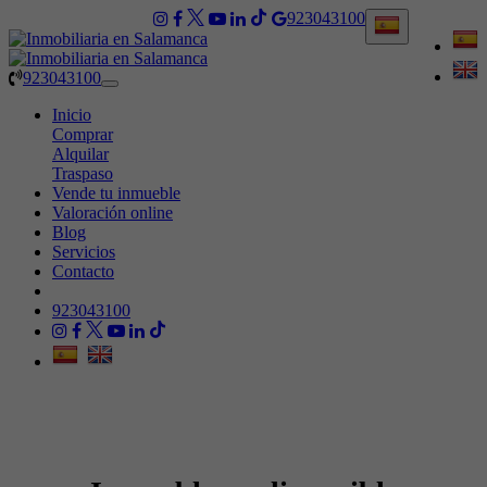
923043100
923043100
Toggle
navigation
Inicio
Comprar
Alquilar
Traspaso
Vende tu inmueble
Valoración online
Blog
Servicios
Contacto
923043100